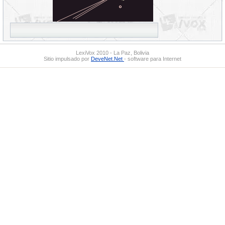
LexiVox 2010 - La Paz, Bolivia
Sitio impulsado por
DeveNet.Net
- software para Internet