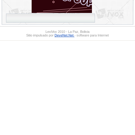
LexiVox 2010 - La Paz, Bolivia
Sitio impulsado por
DeveNet.Net
- software para Internet