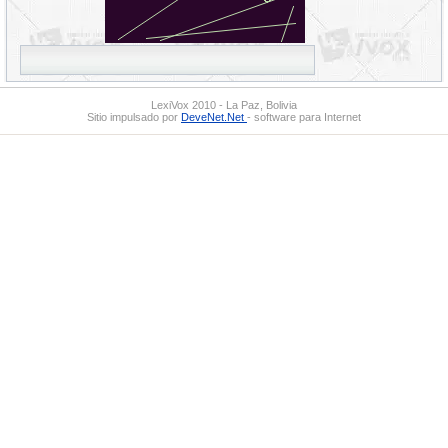
LexiVox 2010 - La Paz, Bolivia
Sitio impulsado por
DeveNet.Net
- software para Internet