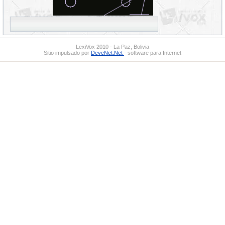
LexiVox 2010 - La Paz, Bolivia
Sitio impulsado por
DeveNet.Net
- software para Internet