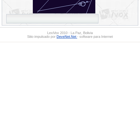
LexiVox 2010 - La Paz, Bolivia
Sitio impulsado por
DeveNet.Net
- software para Internet