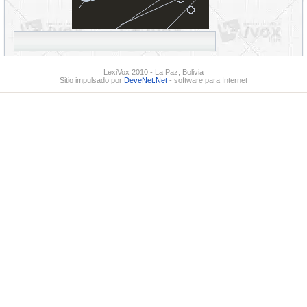
LexiVox 2010 - La Paz, Bolivia
Sitio impulsado por
DeveNet.Net
- software para Internet