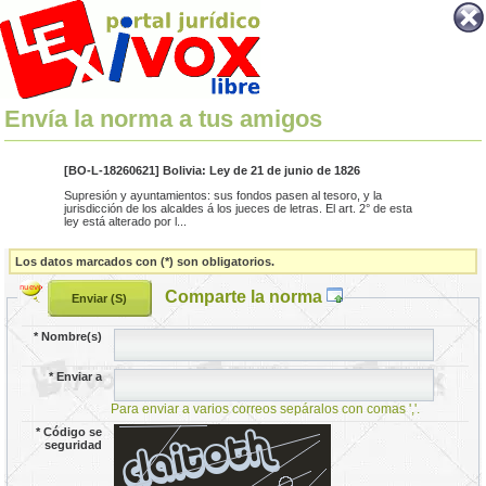
Envía la norma a tus amigos
[BO-L-18260621] Bolivia: Ley de 21 de junio de 1826
Supresión y ayuntamientos: sus fondos pasen al tesoro, y la
jurisdicción de los alcaldes á los jueces de letras. El art. 2° de esta
ley está alterado por l...
Los datos marcados con (*) son obligatorios.
Comparte la norma
*
Nombre(s)
*
Enviar a
Para enviar a varios correos sepáralos con comas ','.
*
Código se
seguridad