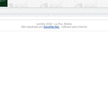
LexiVox 2010 - La Paz, Bolivia
Sitio impulsado por
DeveNet.Net
- software para Internet