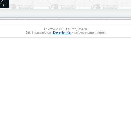
LexiVox 2010 - La Paz, Bolivia
Sitio impulsado por
DeveNet.Net
- software para Internet