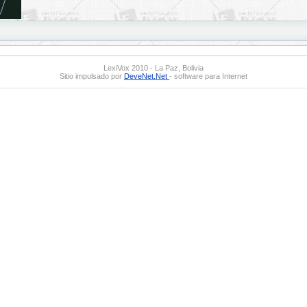
LexiVox 2010 - La Paz, Bolivia
Sitio impulsado por
DeveNet.Net
- software para Internet