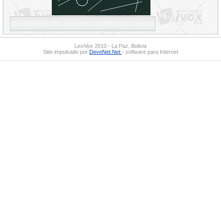
LexiVox 2010 - La Paz, Bolivia
Sitio impulsado por
DeveNet.Net
- software para Internet