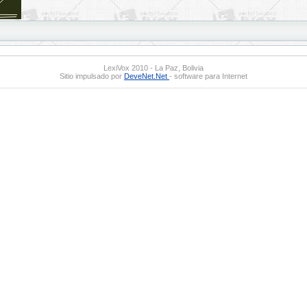
LexiVox 2010 - La Paz, Bolivia
Sitio impulsado por
DeveNet.Net
- software para Internet