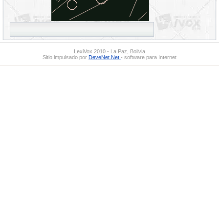
LexiVox 2010 - La Paz, Bolivia
Sitio impulsado por
DeveNet.Net
- software para Internet