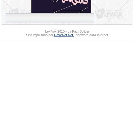
LexiVox 2010 - La Paz, Bolivia
Sitio impulsado por
DeveNet.Net
- software para Internet