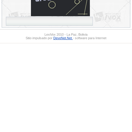
LexiVox 2010 - La Paz, Bolivia
Sitio impulsado por
DeveNet.Net
- software para Internet