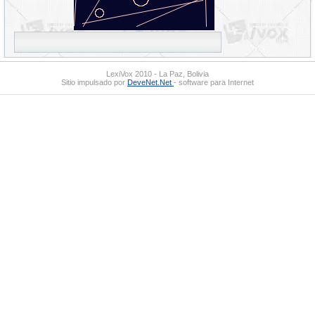
LexiVox 2010 - La Paz, Bolivia
Sitio impulsado por
DeveNet.Net
- software para Internet