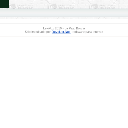
LexiVox 2010 - La Paz, Bolivia
Sitio impulsado por
DeveNet.Net
- software para Internet