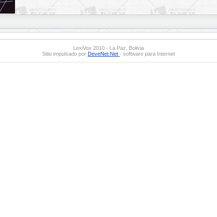
LexiVox 2010 - La Paz, Bolivia
Sitio impulsado por
DeveNet.Net
- software para Internet