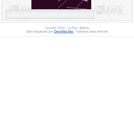
LexiVox 2010 - La Paz, Bolivia
Sitio impulsado por
DeveNet.Net
- software para Internet