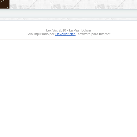
LexiVox 2010 - La Paz, Bolivia
Sitio impulsado por
DeveNet.Net
- software para Internet