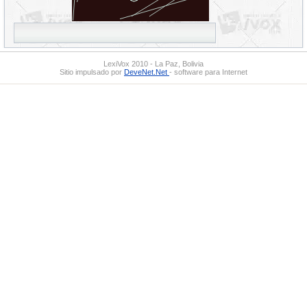
LexiVox 2010 - La Paz, Bolivia
Sitio impulsado por
DeveNet.Net
- software para Internet