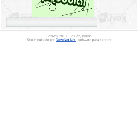
LexiVox 2010 - La Paz, Bolivia
Sitio impulsado por
DeveNet.Net
- software para Internet