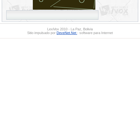
LexiVox 2010 - La Paz, Bolivia
Sitio impulsado por
DeveNet.Net
- software para Internet