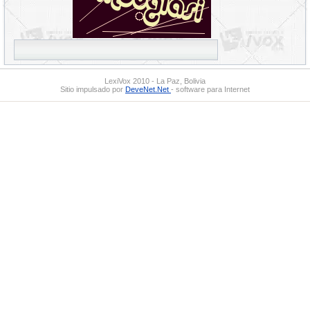
LexiVox 2010 - La Paz, Bolivia
Sitio impulsado por
DeveNet.Net
- software para Internet