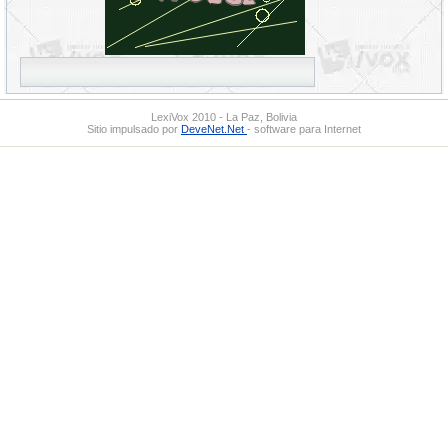
LexiVox 2010 - La Paz, Bolivia
Sitio impulsado por
DeveNet.Net
- software para Internet