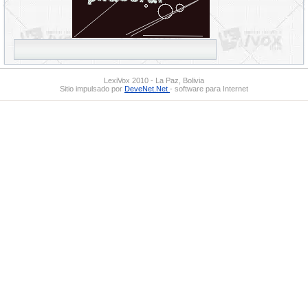
LexiVox 2010 - La Paz, Bolivia
Sitio impulsado por
DeveNet.Net
- software para Internet