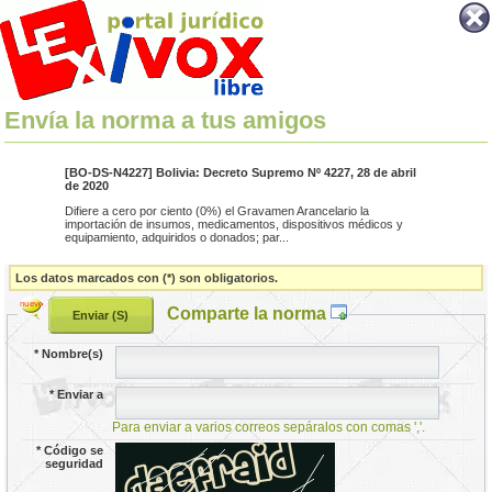
Envía la norma a tus amigos
[BO-DS-N4227] Bolivia: Decreto Supremo Nº 4227, 28 de abril
de 2020
Difiere a cero por ciento (0%) el Gravamen Arancelario la
importación de insumos, medicamentos, dispositivos médicos y
equipamiento, adquiridos o donados; par...
Los datos marcados con (*) son obligatorios.
Comparte la norma
*
Nombre(s)
*
Enviar a
Para enviar a varios correos sepáralos con comas ','.
*
Código se
seguridad