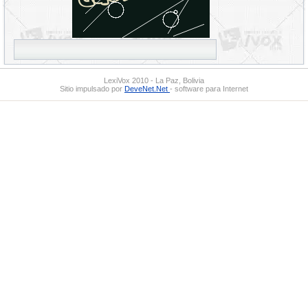
LexiVox 2010 - La Paz, Bolivia
Sitio impulsado por
DeveNet.Net
- software para Internet