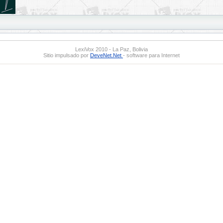
LexiVox 2010 - La Paz, Bolivia
Sitio impulsado por
DeveNet.Net
- software para Internet