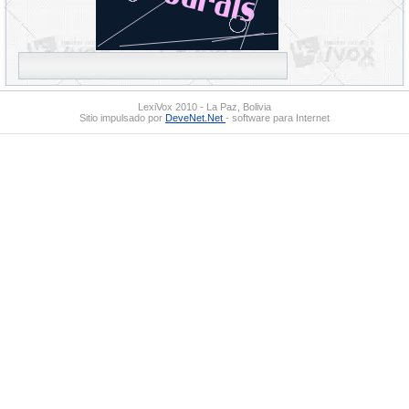
LexiVox 2010 - La Paz, Bolivia
Sitio impulsado por
DeveNet.Net
- software para Internet