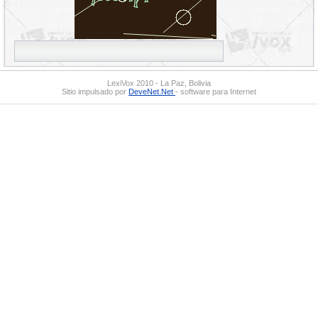
LexiVox 2010 - La Paz, Bolivia
Sitio impulsado por
DeveNet.Net
- software para Internet