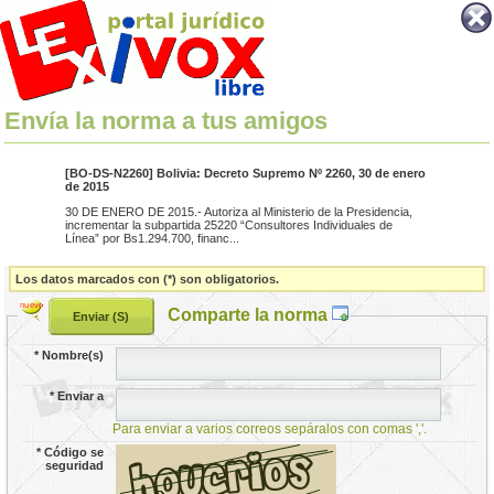
Envía la norma a tus amigos
[BO-DS-N2260] Bolivia: Decreto Supremo Nº 2260, 30 de enero
de 2015
30 DE ENERO DE 2015.- Autoriza al Ministerio de la Presidencia,
incrementar la subpartida 25220 “Consultores Individuales de
Línea” por Bs1.294.700, financ...
Los datos marcados con (*) son obligatorios.
Comparte la norma
*
Nombre(s)
*
Enviar a
Para enviar a varios correos sepáralos con comas ','.
*
Código se
seguridad