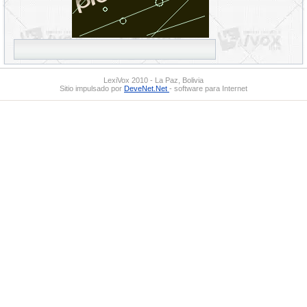
LexiVox 2010 - La Paz, Bolivia
Sitio impulsado por
DeveNet.Net
- software para Internet