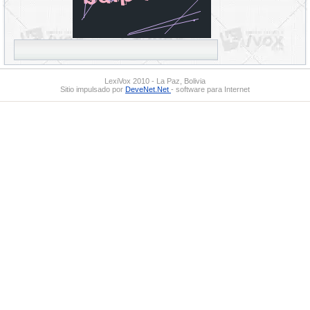
LexiVox 2010 - La Paz, Bolivia
Sitio impulsado por
DeveNet.Net
- software para Internet