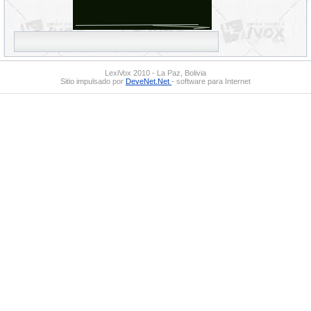
LexiVox 2010 - La Paz, Bolivia
Sitio impulsado por
DeveNet.Net
- software para Internet