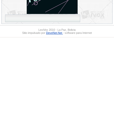
LexiVox 2010 - La Paz, Bolivia
Sitio impulsado por
DeveNet.Net
- software para Internet