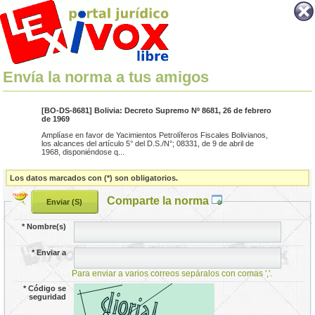
Envía la norma a tus amigos
[BO-DS-8681] Bolivia: Decreto Supremo Nº 8681, 26 de febrero
de 1969
Amplíase en favor de Yacimientos Petrolíferos Fiscales Bolivianos,
los alcances del artículo 5° del D.S./N°; 08331, de 9 de abril de
1968, disponiéndose q...
Los datos marcados con (*) son obligatorios.
Comparte la norma
*
Nombre(s)
*
Enviar a
Para enviar a varios correos sepáralos con comas ','.
*
Código se
seguridad