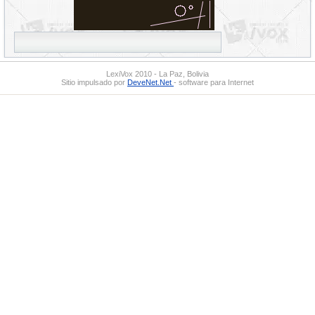
LexiVox 2010 - La Paz, Bolivia
Sitio impulsado por
DeveNet.Net
- software para Internet