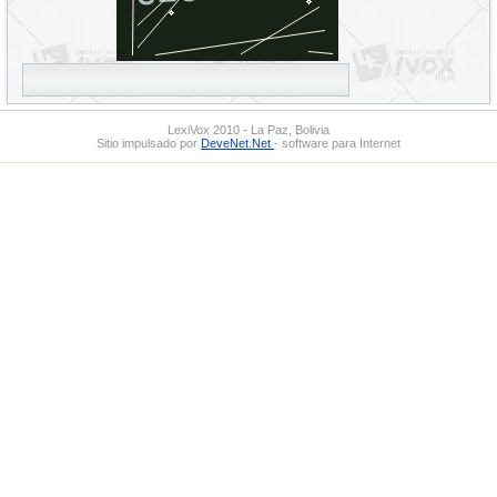
LexiVox 2010 - La Paz, Bolivia
Sitio impulsado por
DeveNet.Net
- software para Internet