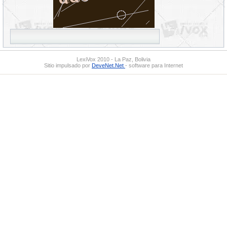
LexiVox 2010 - La Paz, Bolivia
Sitio impulsado por
DeveNet.Net
- software para Internet