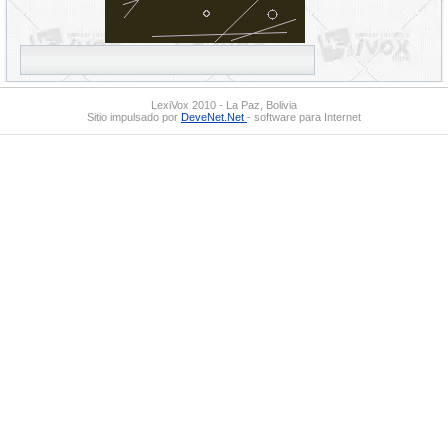
LexiVox 2010 - La Paz, Bolivia
Sitio impulsado por
DeveNet.Net
- software para Internet