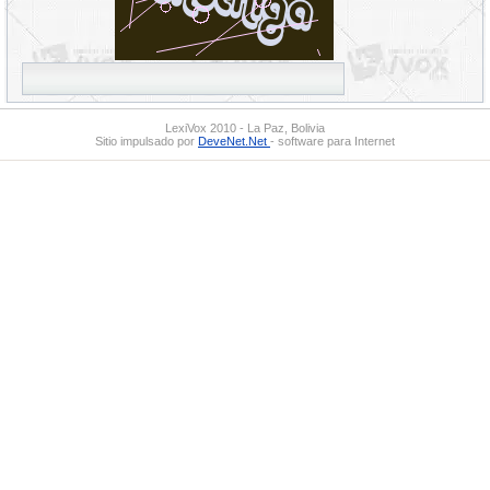
LexiVox 2010 - La Paz, Bolivia
Sitio impulsado por
DeveNet.Net
- software para Internet