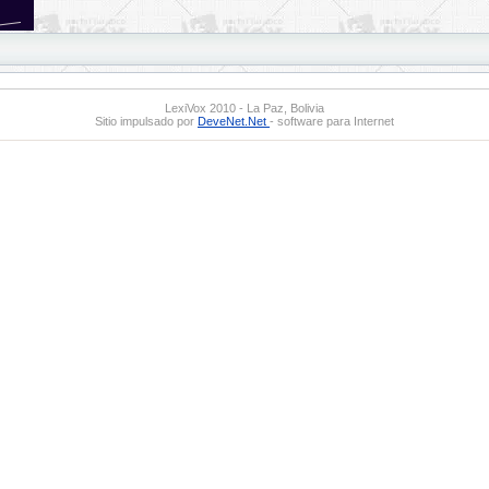
LexiVox 2010 - La Paz, Bolivia
Sitio impulsado por
DeveNet.Net
- software para Internet