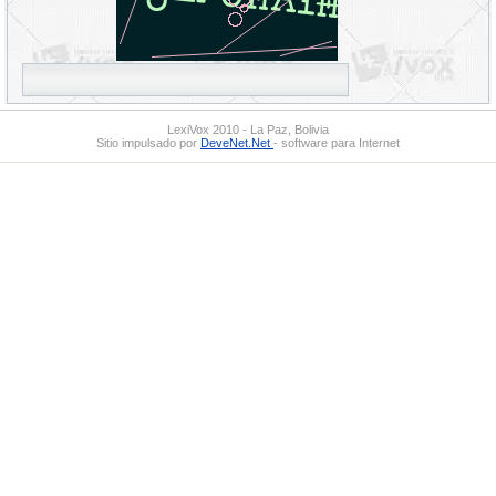
LexiVox 2010 - La Paz, Bolivia
Sitio impulsado por
DeveNet.Net
- software para Internet