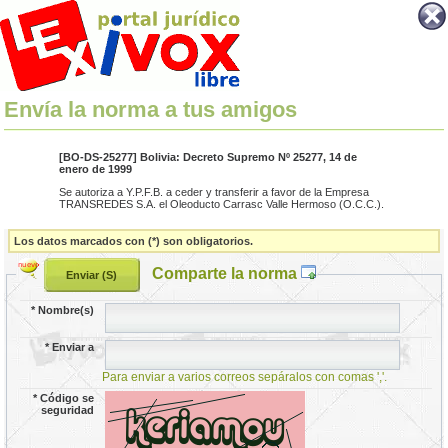
Envía la norma a tus amigos
[BO-DS-25277] Bolivia: Decreto Supremo Nº 25277, 14 de
enero de 1999
Se autoriza a Y.P.F.B. a ceder y transferir a favor de la Empresa
TRANSREDES S.A. el Oleoducto Carrasc Valle Hermoso (O.C.C.).
Los datos marcados con (*) son obligatorios.
Comparte la norma
*
Nombre(s)
*
Enviar a
Para enviar a varios correos sepáralos con comas ','.
*
Código se
seguridad