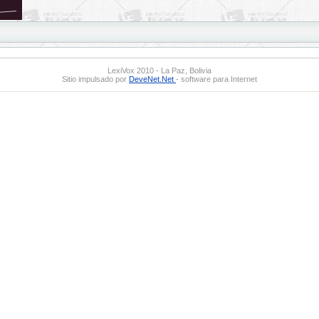
LexiVox 2010 - La Paz, Bolivia
Sitio impulsado por
DeveNet.Net
- software para Internet