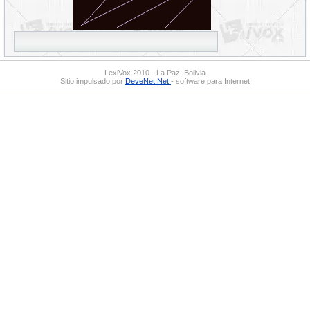
LexiVox 2010 - La Paz, Bolivia
Sitio impulsado por
DeveNet.Net
- software para Internet