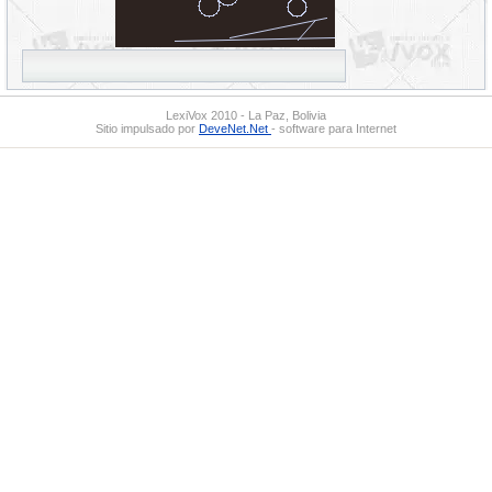
LexiVox 2010 - La Paz, Bolivia
Sitio impulsado por
DeveNet.Net
- software para Internet