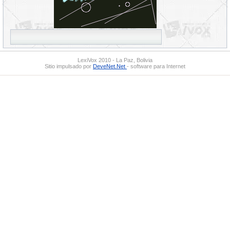
LexiVox 2010 - La Paz, Bolivia
Sitio impulsado por
DeveNet.Net
- software para Internet