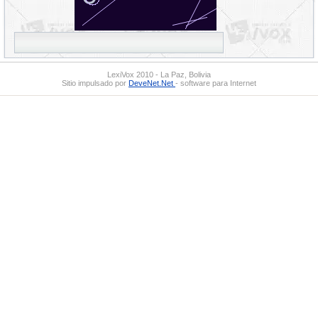
LexiVox 2010 - La Paz, Bolivia
Sitio impulsado por
DeveNet.Net
- software para Internet