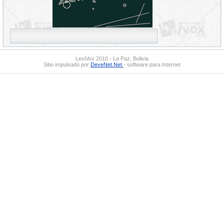
LexiVox 2010 - La Paz, Bolivia
Sitio impulsado por
DeveNet.Net
- software para Internet