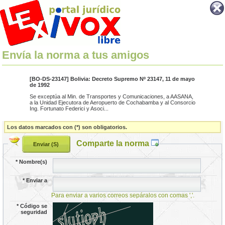
Envía la norma a tus amigos
[BO-DS-23147] Bolivia: Decreto Supremo Nº 23147, 11 de mayo
de 1992
Se exceptúa al Min. de Transportes y Comunicaciones, a AASANA,
a la Unidad Ejecutora de Aeropuerto de Cochabamba y al Consorcio
Ing. Fortunato Federici y Asoci...
Los datos marcados con (*) son obligatorios.
Comparte la norma
*
Nombre(s)
*
Enviar a
Para enviar a varios correos sepáralos con comas ','.
*
Código se
seguridad