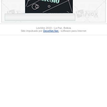
LexiVox 2010 - La Paz, Bolivia
Sitio impulsado por
DeveNet.Net
- software para Internet